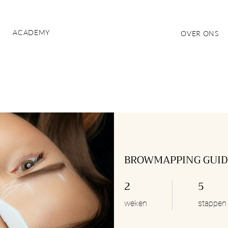
ACADEMY
OVER ONS
BROWMAPPING GUID
2
5
2 weken
5 stappen
weken
stappen