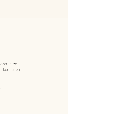
onal in de
jn kennis en
p