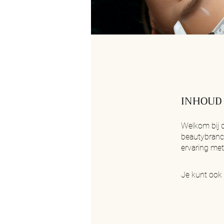
INHOUD
Welkom bij d
beautybranch
Je kunt ook