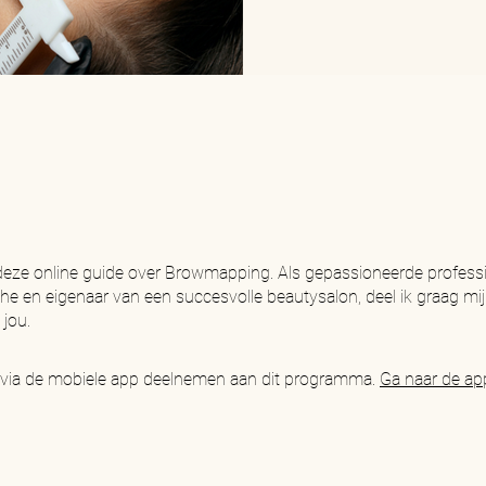
eze online guide over Browmapping. Als gepassioneerde professi
e en eigenaar van een succesvolle beautysalon, deel ik graag mi
 via de mobiele app deelnemen aan dit programma.
Ga naar de ap