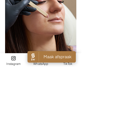
Instagram
WhatsApp
TikTok
Tijdens deze behandeling verwijderen
we de ongewenste haartjes die op de
bovenlip groeien. Dit kunnen we doen
door middel van Waxen of Threading
(ontharen dmv een touwtje)