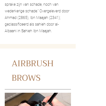
sprake zijn van schade, noch van
wederkerige schade.” Overgeleverd door
Ahmad (2865), Ibn Maajah (2341);
geclassificeerd als sahieh door al-
Albaani in Sahieh Ibn Maajah.
AIRBRUSH
BROWS