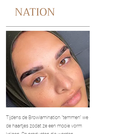
NATION
Tijdens de Browlamination "temmen" we
de haartjes zodat ze een mooie vorm