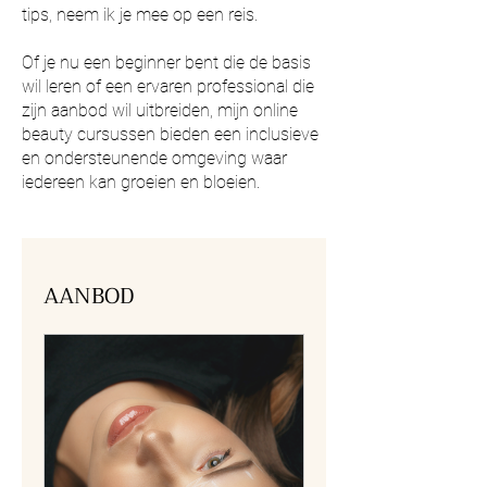
tips, neem ik je mee op een reis.
Of je nu een beginner bent die de basis
wil leren of een ervaren professional die
zijn aanbod wil uitbreiden, mijn online
beauty cursussen bieden een inclusieve
en ondersteunende omgeving waar
iedereen kan groeien en bloeien.
AANBOD