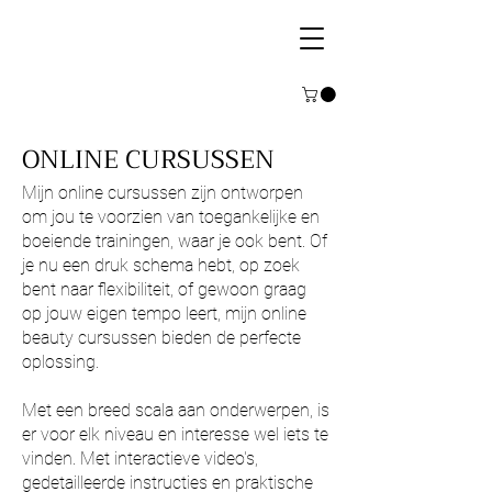
ONLINE CURSUSSEN
Mijn online cursussen zijn ontworpen
om jou te voorzien van toegankelijke en
boeiende trainingen, waar je ook bent. Of
je nu een druk schema hebt, op zoek
bent naar flexibiliteit, of gewoon graag
op jouw eigen tempo leert, mijn online
beauty cursussen bieden de perfecte
oplossing.
Met een breed scala aan onderwerpen, is
er voor elk niveau en interesse wel iets te
vinden. Met interactieve video's,
gedetailleerde instructies en praktische