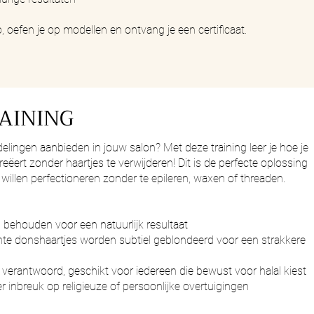
o, oefen je op modellen en ontvang je een certificaat.
AINING
elingen aanbieden in jouw salon? Met deze training leer je hoe je
ëert zonder haartjes te verwijderen! Dit is de perfecte oplossing
illen perfectioneren zonder te epileren, waxen of threaden.
 behouden voor een natuurlijk resultaat
chte donshaartjes worden subtiel geblondeerd voor een strakkere
 verantwoord, geschikt voor iedereen die bewust voor halal kiest
inbreuk op religieuze of persoonlijke overtuigingen