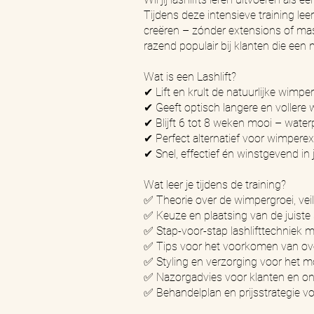
Tijdens deze intensieve training lee
creëren – zónder extensions of mas
razend populair bij klanten die een nat
Wat is een Lashlift?
✔ Lift en krult de natuurlijke wimpe
✔ Geeft optisch langere en vollere
✔ Blijft 6 tot 8 weken mooi – wate
✔ Perfect alternatief voor wimpere
✔ Snel, effectief én winstgevend in
Wat leer je tijdens de training?
✅ Theorie over de wimpergroei, vei
✅ Keuze en plaatsing van de juiste
✅ Stap-voor-stap lashlifttechniek m
✅ Tips voor het voorkomen van ov
✅ Styling en verzorging voor het mo
✅ Nazorgadvies voor klanten en ond
✅ Behandelplan en prijsstrategie v