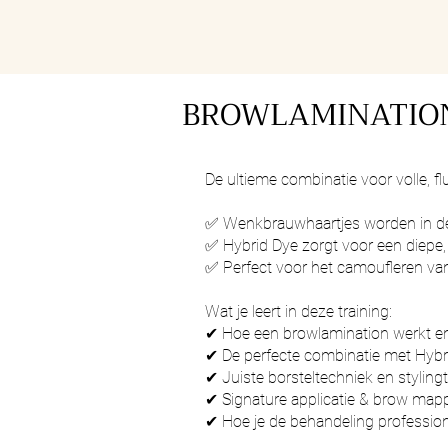
BROWLAMINATION
De ultieme combinatie voor volle, f
✅ Wenkbrauwhaartjes worden in de
✅ Hybrid Dye zorgt voor een diepe,
✅ Perfect voor het camoufleren va
Wat je leert in deze training:
✔ Hoe een browlamination werkt en 
✔ De perfecte combinatie met Hybri
✔ Juiste borsteltechniek en stylingt
✔ Signature applicatie & brow map
✔ Hoe je de behandeling profession