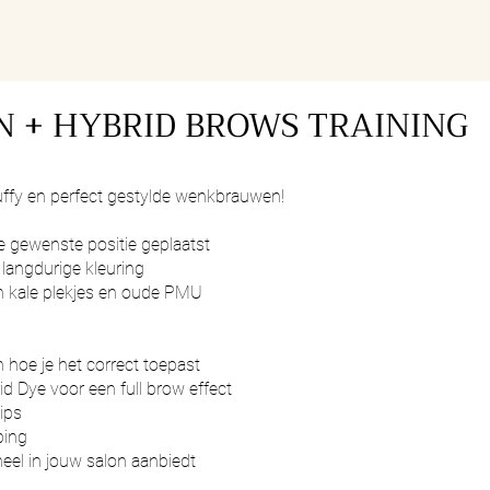
 + HYBRID BROWS TRAINING
luffy en perfect gestylde wenkbrauwen!
 gewenste positie geplaatst
 langdurige kleuring
n kale plekjes en oude PMU
hoe je het correct toepast
d Dye voor een full brow effect
ips
ping
eel in jouw salon aanbiedt