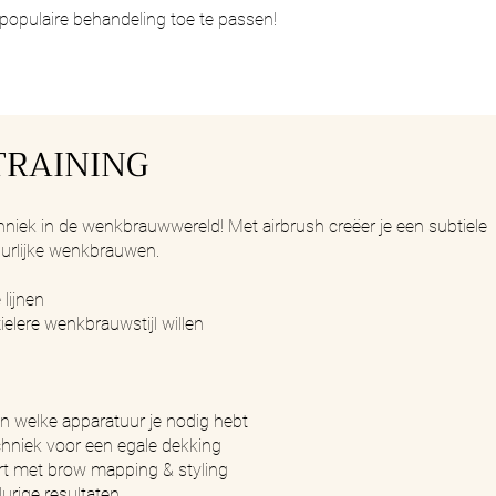
e populaire behandeling toe te passen!
TRAINING
hniek in de wenkbrauwwereld! Met airbrush creëer je een subtiele
uurlijke wenkbrauwen.
lijnen
ielere wenkbrauwstijl willen
n welke apparatuur je nodig hebt
chniek voor een egale dekking
t met brow mapping & styling
rige resultaten