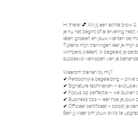
Hi there! 💕 Wil jij een echte brow 
je nu net begint of al ervaring hebt
laten groeien en jouw klanten de mo
Tijdens mijn trainingen leer je mij
wimpers creëert. Ik begeleid je perso
succesvol verkopen van je behande
Waarom trainen bij mij?
✔ Persoonlijke begeleiding – privé o
✔ Signature technieken – exclusie
✔ Focus op perfectie – we duiken di
✔ Business tips – leer hoe je jouw
✔ Officieel certificaat – boost je ca
Ben jij klaar om jouw skills te upgra