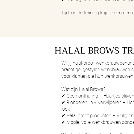
Tijdens de training krijg je een dem
HALAL BROWS TR
Wil jij halal-proof wenkbrauwbehand
prachtige, gestylde wenkbrauwen cre
voor klanten die hun wenkbrauwen w
Wat zijn Halal Brows?
✔ Geen ontharing – Haartjes blijven
✔ Blonderen i.p.v. verwijderen – Li
look
✔ Halal-proof producten – Veilig en
✔ Mooie, volle wenkbrauwen zonder 