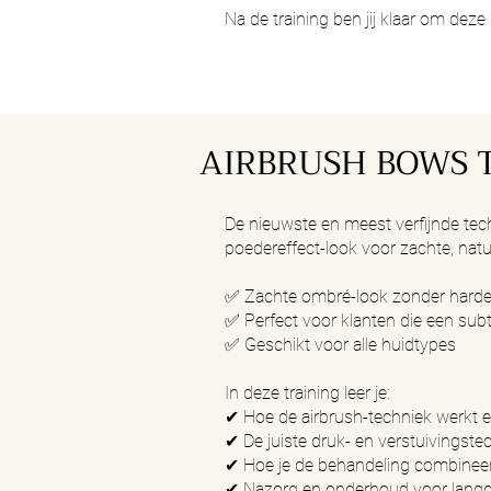
Na de training ben jij klaar om dez
AIRBRUSH BOWS 
De nieuwste en meest verfijnde tec
poedereffect-look voor zachte, nat
✅ Zachte ombré-look zonder harde 
✅ Perfect voor klanten die een subt
✅ Geschikt voor alle huidtypes
In deze training leer je:
✔ Hoe de airbrush-techniek werkt e
✔ De juiste druk- en verstuivingste
✔ Hoe je de behandeling combineer
✔ Nazorg en onderhoud voor langdu