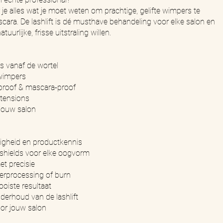
r je alles wat je moet weten om prachtige, gelifte wimpers te
cara. De lashlift is dé musthave behandeling voor elke salon en
uurlijke, frisse uitstraling willen.
rs vanaf de wortel
 wimpers
rproof & mascara-proof
xtensions
 jouw salon
ligheid en productkennis
 shields voor elke oogvorm
et precisie
erprocessing of burn
oiste resultaat
erhoud van de lashlift
oor jouw salon