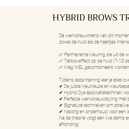
HYBRID BROWS T
Dé wenkbrauwtrend van dit moment! 
zowel de huid als de haartjes intens 
✅ Permanente kleuring die uit de we
✅ Tattoo-effect op de huid (7-10 d
✅ Mag WEL gecombineerd worden 
Tijdens deze training leer je alles ov
✔ De juiste kleurkeuze en kleurbepa
✔ Hybrid Dye applicatietechniek voo
✔ Perfecte wenkbrauwstyling met
✔ Signature technieken om strakke
✔ Nazorg en onderhoud voor een la
Na de theorie volgt een live demo en
afronding!