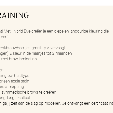
RAINING
Met Hybrid Dye creëer je een diepe en langdurige kleuring die
verft.
nkbrauwhaartjes groeit i.p.v. vervaagt
agen) & kleur in de haartjes tot 2 maanden
met brow lamination
er:
ling per huidtype
r een egale stain
 brow mapping
, symmetrische brows te creëren
ngdurig resultaat
 ga jij zelf aan de slag op modellen. Je ontvangt een certificaat n