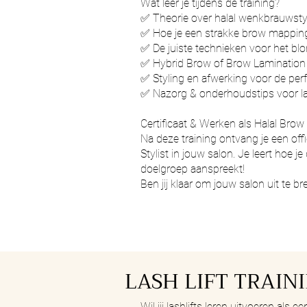
Wat leer je tijdens de training?
✅ Theorie over halal wenkbrauwsty
✅ Hoe je een strakke brow mapping
✅ De juiste technieken voor het bl
✅ Hybrid Brow of Brow Lamination
✅ Styling en afwerking voor de p
✅ Nazorg & onderhoudstips voor la
Certificaat & Werken als Halal Brow 
Na deze training ontvang je een offic
Stylist in jouw salon. Je leert hoe 
doelgroep aanspreekt!
Ben jij klaar om jouw salon uit te b
LASH LIFT TRAIN
Wil jij lashlifts leren uitvoeren als 