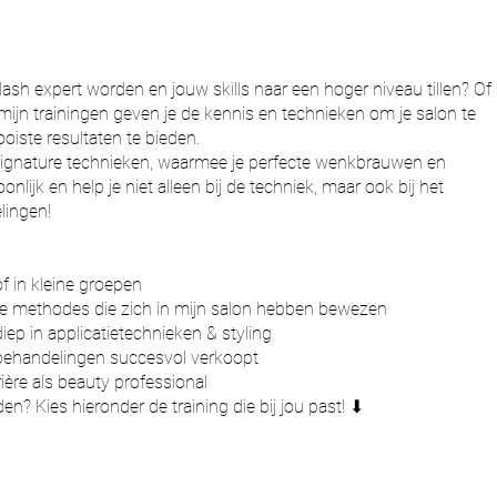
& lash expert worden en jouw skills naar een hoger niveau tillen? Of
, mijn trainingen geven je de kennis en technieken om je salon te
oiste resultaten te bieden.
n signature technieken, waarmee je perfecte wenkbrauwen en
onlijk en help je niet alleen bij de techniek, maar ook bij het
lingen!
f in kleine groepen
ve methodes die zich in mijn salon hebben bewezen
ep in applicatietechnieken & styling
 behandelingen succesvol verkoopt
rrière als beauty professional
den? Kies hieronder de training die bij jou past! ⬇