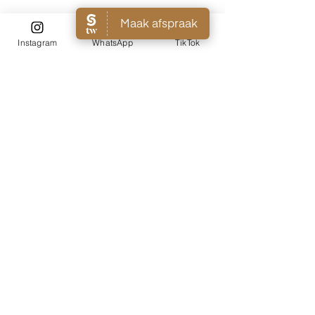
Annuleringsbeleid
Instagram
WhatsApp
TikTok
Kosteloos annuleren kan tot 14 dagen voor
aanvang van de cursus, daarna zijn wij
genoodzaakt om 50% in rekening te brengen,
ongeacht de oorzaak.
Contactgegevens
Distelvinkenplein 4, The Hague, Netherlands
0636080530
info@bibeauti.nl